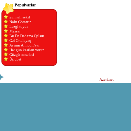
Populyarlar
gulmeli sekil
Nolu Göstərir
Lezgi toyda
Massaj
Bu Da Dədəmə Qalsın
Gəl Ortalayaq
Ayının Armud Payı
Hər gün kəsilən xoruz
Güzgü məsələsi
Üç dost
Azeri.net