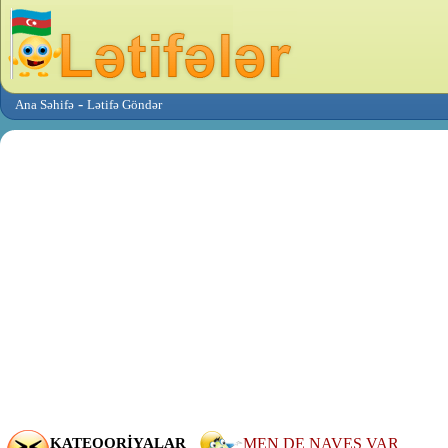
-
Ana Səhifə
Lətifə Göndər
KATEQORİYALAR
MEN DE NAVES VAR